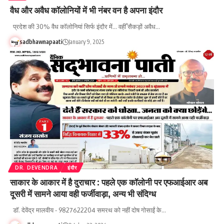
वैध और अवैध कॉलोनियों में भी नंबर वन है अपना इंदौर
प्रदेश की 30% वैध कॉलोनियां सिर्फ इंदौर में... वहीँ सैकड़ों अवैध…
sadbhawnapaati
January 9, 2025
DR. DEVENDRA
इंदौर
साकार के आकार में है दुराचार : पहले एक कॉलोनी पर एफआईआर अब
दूसरी में सामने आया वही फर्जीवाड़ा, अन्य भी संदिग्ध
डॉ. देवेंद्र मालवीय - 9827622204 समरथ को नहीं दोष गोसाईं के…