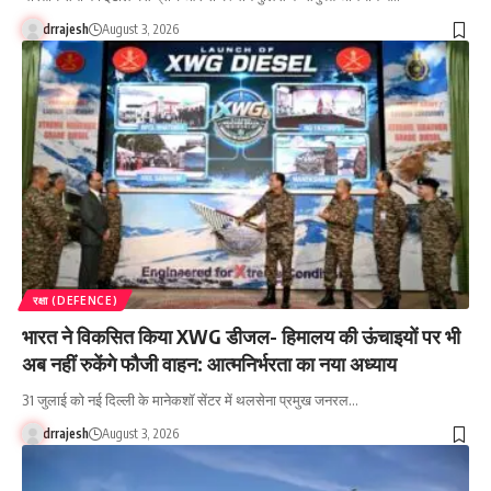
drrajesh
August 3, 2026
रक्षा (DEFENCE)
भारत ने विकसित किया XWG डीजल- हिमालय की ऊंचाइयों पर भी
अब नहीं रुकेंगे फौजी वाहन: आत्मनिर्भरता का नया अध्याय
31 जुलाई को नई दिल्ली के मानेकशॉ सेंटर में थलसेना प्रमुख जनरल…
drrajesh
August 3, 2026