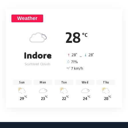
Weather
28
°C
Indore
°
°
28
_
28
71%
Scattered Clouds
7 km/h
Sun
Mon
Tue
Wed
Thu
°C
°C
°C
°C
°C
29
23
22
24
28