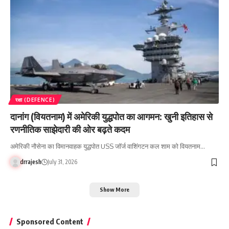
रक्षा (DEFENCE)
दानांग (वियतनाम) में अमेरिकी युद्धपोत का आगमन: खुनी इतिहास से
रणनीतिक साझेदारी की ओर बढ़ते कदम
अमेरिकी नौसेना का विमानवाहक युद्धपोत USS जॉर्ज वाशिंगटन कल शाम को वियतनाम…
drrajesh
July 31, 2026
Show More
Sponsored Content