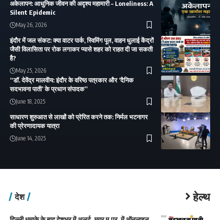
अकेलापन: आधुनिक जीवन की अदृश्य महामारी – Loneliness: A
Silent Epidemic
May 26, 2026
इंदौर में जल संकट: क्या वाटर पार्क, स्विमिंग पूल, वाहन धुलाई केंद्रों
जैसी विलासिता पर रोक लगाकर प्यासे शहर को राहत दी जा सकती
है?
May 25, 2026
“डॉ. देवेंद्र मालवीय: इंदौर के वरिष्ठ पत्रकार और ‘दैनिक
सदभावना पाती’ के प्रधान संपादक”
June 18, 2025
साधारण शुरुआत से लाखों को प्रेरित करने तक: निर्मल भटनागर
की प्रेरणादायक यात्रा
June 14, 2025
हेल्थ
देश
दिल्ली धमाके के बाद देशभर में अलर्ट, मगर म.प्र. में ऑनलाइन