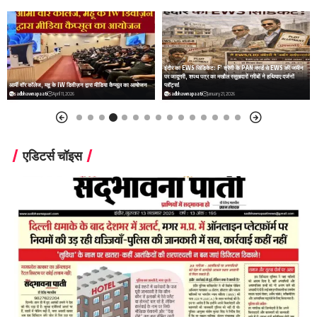
इंदौर का EWS सिंडिकेट: F’ श्रेणी के PAN कार्ड से EWS की जमीन
पर जादूगरी, शपथ पत्र का मखौल रसूखदारों गरीबों ने हथियाए दर्जनों
“गरीब नहीं, पेशेवर लाभार्थी: ईडब्ल्यूएस योजना में ‘सीरियल अलॉटी’, थोक
प्लॉट्स!
निवेश और बिल्डर–खरीदार का खेल”
sadbhawnapaati
January 21, 2026
sadbhawnapaati
January 20, 2026
एडिटर्स चॉइस