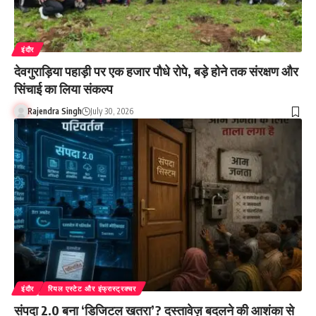
इंदौर
देवगुराड़िया पहाड़ी पर एक हजार पौधे रोपे, बड़े होने तक संरक्षण और
सिंचाई का लिया संकल्प
Rajendra Singh
July 30, 2026
इंदौर
रियल एस्टेट और इंफ्रास्ट्रक्चर
संपदा 2.0 बना ‘डिजिटल खतरा’? दस्तावेज़ बदलने की आशंका से