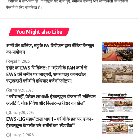
"प्राणियों में सदभावना हो" के सिद्धांत पर चलते हुए, समाज में सच्चाई और जागरूकता का प्रकाश
फैलाने के लिए संकल्पित हैं।
You Might also Like
आर्मी वॉर कॉलेज, महू के IW डिवीज़न द्वारा मीडिया कैप्सूल
का आयोजन
April 11, 2026
इंदौर का EWS सिंडिकेट: F’ श्रेणी के PAN कार्ड से
EWS की जमीन पर जादूगरी, शपथ पत्र का मखौल
रसूखदारों गरीबों ने हथियाए दर्जनों प्लॉट्स!
January 21, 2026
“गरीब नहीं, पेशेवर लाभार्थी: ईडब्ल्यूएस योजना में ‘सीरियल
अलॉटी’, थोक निवेश और बिल्डर–खरीदार का खेल”
January 20, 2026
EWS-LIG महाघोटाला भाग 1 – गरीबों के हक़ पर डाका –
ईडब्ल्यूएस के प्लॉट बने अमीरों का ‘लैंड बैंक'”
January 19, 2026