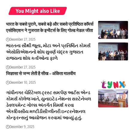
You Might also Like
भारत के सबसे पुराने, सबसे बड़े और सबसे प्रतिष्ठित कॉमर्स
एसोसिएशन ने गुजरात के इन्वेंटर्स के लिए गोल्ड मेडल जीता
December 27, 2025
ભારતના સૌથી જૂના, મોટા અને પ્રતિષ્ઠિત કોમર્સ
એસોસિએશનનો શોધ સુવર્ણ ચંદ્રક ગુજરાત
રાજ્યના શોધ કર્તાઓના ફાળે
December 27, 2025
जिज्ञासा से जन्म लेती है सीख – अंकिता मालवीय
December 10, 2025
ગાંધીનગર ચેરિટેબલ ટ્રસ્ટ સમર્પણ આર્ટસ એન્ડ
કોમર્સ કૉલેજ ખાતે, યુનાઇટેડ નેશન્સ સસ્ટેનેબલ
ડેવલપમેન્ટ ગોલ્સ અંતર્ગત વિમર્શ કરવા
એકદિવસીય મલ્ટીડીસીપ્લીનરી ઇન્ટરનેશનલ
કોન્ફરન્સનું આયોજન કરવામાં આવ્યું હતું.
December 9, 2025