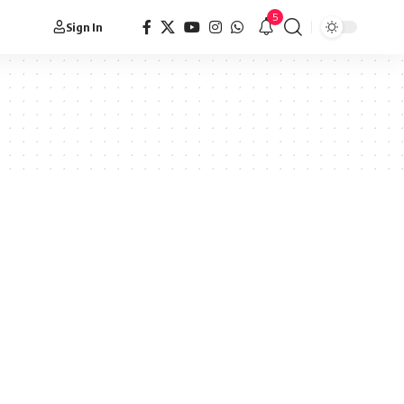
5
Sign In