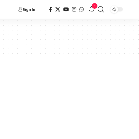
3
Sign In