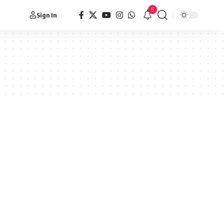
5
Sign In