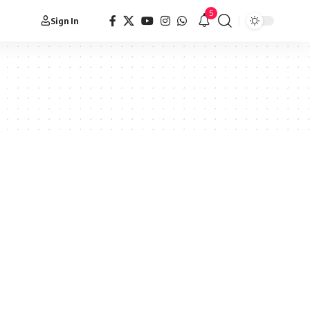
5
Sign In