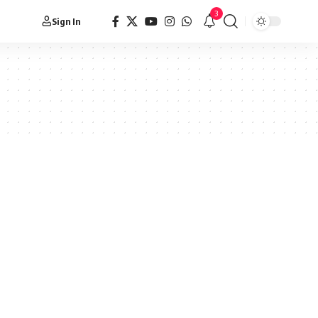
3
Sign In