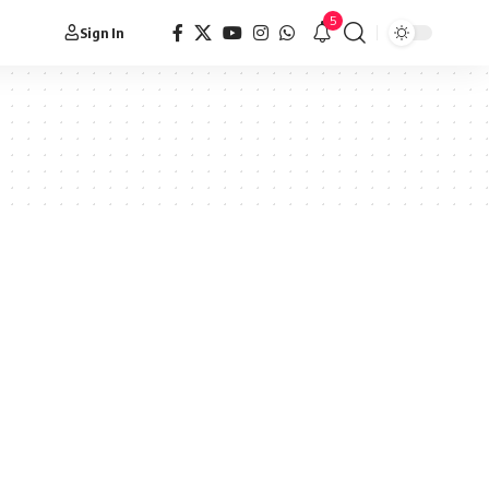
5
Sign In