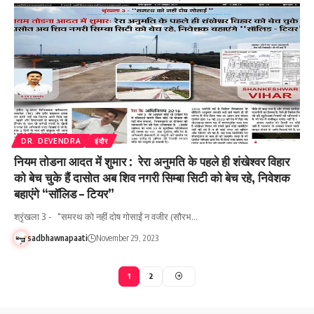
DR. DEVENDRA
इंदौर
नियम तोडना आदत में शुमार : रेरा अनुमति के पहले ही शंखेश्वर विहार
को बेच चुके हैं दासोत अब शिव नगरी सिम्बा सिटी को बेच रहे, निवेशक
बहाएंगे “सॉलिड – टियर”
श्रृंखला 3 - "समरथ को नहीं दोष गोसाईं न वजीर (सौरभ…
sadbhawnapaati
November 29, 2023
1
2