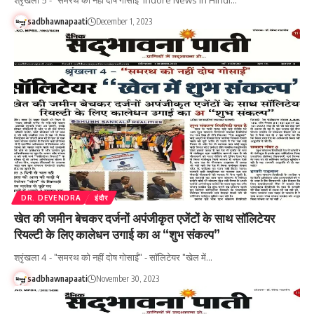
श्रृंखला 5 - "समरथ को नहीं दोष गोसाईं Indore News in Hindi…
sadbhawnapaati
December 1, 2023
DR. DEVENDRA
इंदौर
खेत की जमीन बेचकर दर्जनों अपंजीकृत एजेंटों के साथ सॉलिटेयर
रियल्टी के लिए कालेधन उगाई का अ “शुभ संकल्प”
श्रृंखला 4 - "समरथ को नहीं दोष गोसाईं" - सॉलिटेयर "खेल में…
sadbhawnapaati
November 30, 2023