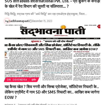
SOS Infrabulls International Pvt. Ltd. – प्री बुकिंग के करोड़ों
के खेल में रेरा विभाग की सुस्ती या संलिप्तता… ?
रिद्धि सिद्धि, रुद्राक्ष ग्रुप की "अर्थ सिद्धि" कर रहा एसओएस इंफ्राबुल्स, जिला…
sadbhawnapaati
December 15, 2023
DR. DEVENDRA
इंदौर
यह कैसा खेल ? शिव नगरी और सिम्बा प्रोजेक्ट, सॉलिटेयर रियल्टी के..
लेकिन एग्रीमेंट में नाम SD और SMS रियल्टी का.. आखिर कब जागेगा
EOW ?