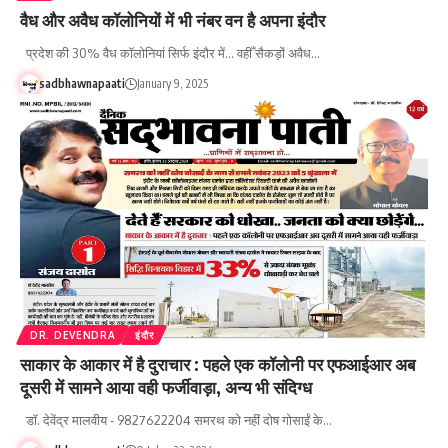
वैध और अवैध कॉलोनियों में भी नंबर वन है अपना इंदौर
प्रदेश की 30% वैध कॉलोनियां सिर्फ इंदौर में... वहीँ सैकड़ों अवैध…
sadbhawnapaati
January 9, 2025
DR. DEVENDRA
इंदौर
साकार के आकार में है दुराचार : पहले एक कॉलोनी पर एफआईआर अब
दूसरी में सामने आया वही फर्जीवाड़ा, अन्य भी संदिग्ध
डॉ. देवेंद्र मालवीय - 9827622204 समरथ को नहीं दोष गोसाईं के…