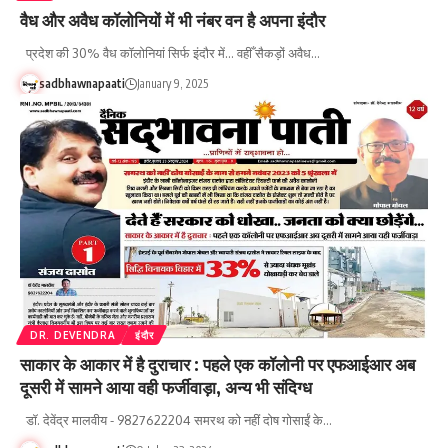
वैध और अवैध कॉलोनियों में भी नंबर वन है अपना इंदौर
प्रदेश की 30% वैध कॉलोनियां सिर्फ इंदौर में... वहीँ सैकड़ों अवैध…
sadbhawnapaati
January 9, 2025
DR. DEVENDRA
इंदौर
साकार के आकार में है दुराचार : पहले एक कॉलोनी पर एफआईआर अब
दूसरी में सामने आया वही फर्जीवाड़ा, अन्य भी संदिग्ध
डॉ. देवेंद्र मालवीय - 9827622204 समरथ को नहीं दोष गोसाईं के…