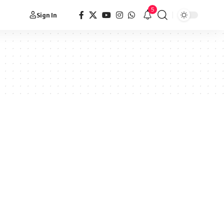
5
Sign In