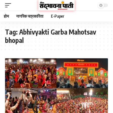
होम
नागरिक पत्रकारिता
E-Paper
Tag:
Abhivyakti Garba Mahotsav
bhopal