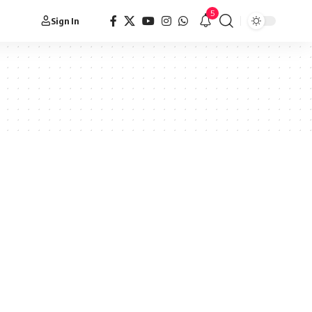
5
Sign In