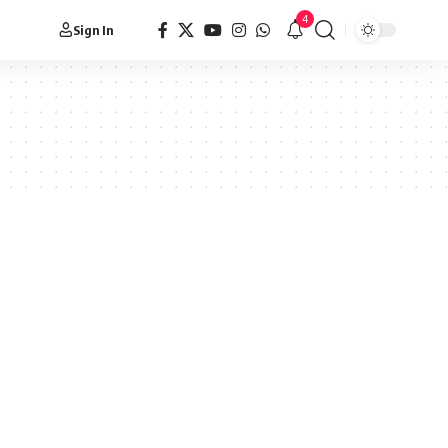
4
Sign In