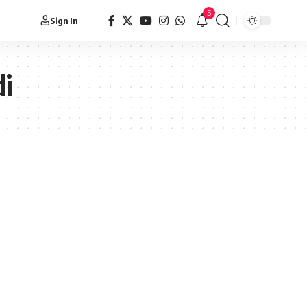
5
Sign In
di