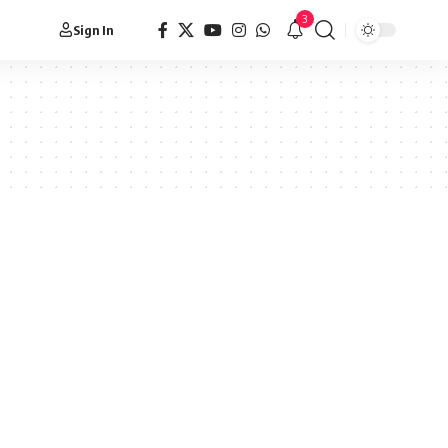
3
Sign In