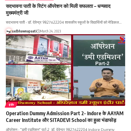
सदभावना पाती के स्टिंग ऑपरेशन को मिली सफलता – धन्यवाद
मुख्यमंत्री जी
सदभावना पाती - डॉ. देवेन्द्र 9827622204 शासकीय स्कूलों के विद्यार्थियों को मेडिकल…
sadbhawnapaati
March 24, 2023
इंदौर
Operation Dummy Admission Part 2- Indore के AAYAM
Career Institute और SITADEVI School का हुआ भंडाफोड़
ऑपरेशन - "डमी एडमिशन" पार्ट-2 डॉ. देवेन्द्र 9827622204 Indore Dummy