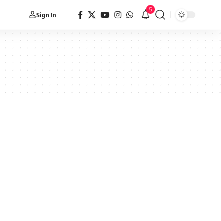
5
Sign In