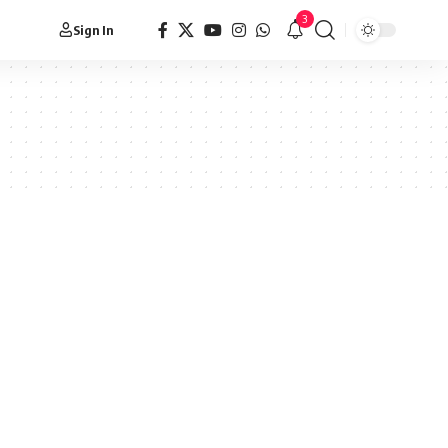
3
Sign In