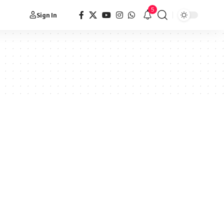
5
Sign In