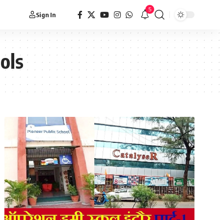
5
Sign In
ols