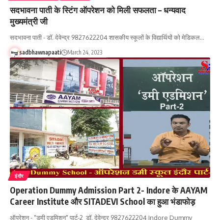
सदभावना पाती के स्टिंग ऑपरेशन को मिली सफलता – धन्यवाद
मुख्यमंत्री जी
सदभावना पाती - डॉ. देवेन्द्र 9827622204 शासकीय स्कूलों के विद्यार्थियों को मेडिकल…
sadbhawnapaati
March 24, 2023
इंदौर
Operation Dummy Admission Part 2- Indore के AAYAM
Career Institute और SITADEVI School का हुआ भंडाफोड़
ऑपरेशन - "डमी एडमिशन" पार्ट-2 डॉ. देवेन्द्र 9827622204 Indore Dummy