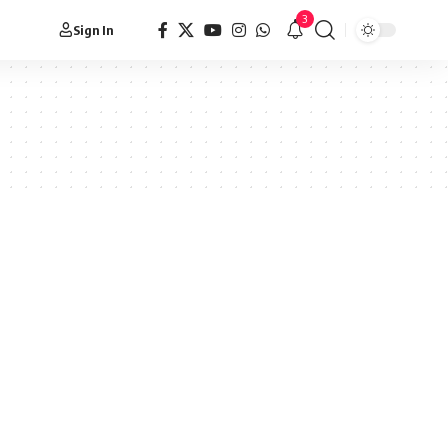
3
Sign In