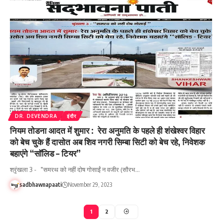
DR. DEVENDRA
इंदौर
नियम तोडना आदत में शुमार : रेरा अनुमति के पहले ही शंखेश्वर विहार
को बेच चुके हैं दासोत अब शिव नगरी सिम्बा सिटी को बेच रहे, निवेशक
बहाएंगे “सॉलिड – टियर”
श्रृंखला 3 - "समरथ को नहीं दोष गोसाईं न वजीर (सौरभ…
sadbhawnapaati
November 29, 2023
1
2