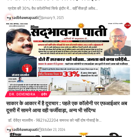
प्रदेश की 30% वैध कॉलोनियां सिर्फ इंदौर में... वहीँ सैकड़ों अवैध…
sadbhawnapaati
January 9, 2025
DR. DEVENDRA
इंदौर
साकार के आकार में है दुराचार : पहले एक कॉलोनी पर एफआईआर अब
दूसरी में सामने आया वही फर्जीवाड़ा, अन्य भी संदिग्ध
डॉ. देवेंद्र मालवीय - 9827622204 समरथ को नहीं दोष गोसाईं के…
sadbhawnapaati
October 23, 2024