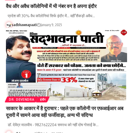
वैध और अवैध कॉलोनियों में भी नंबर वन है अपना इंदौर
प्रदेश की 30% वैध कॉलोनियां सिर्फ इंदौर में... वहीँ सैकड़ों अवैध…
sadbhawnapaati
January 9, 2025
DR. DEVENDRA
इंदौर
साकार के आकार में है दुराचार : पहले एक कॉलोनी पर एफआईआर अब
दूसरी में सामने आया वही फर्जीवाड़ा, अन्य भी संदिग्ध
डॉ. देवेंद्र मालवीय - 9827622204 समरथ को नहीं दोष गोसाईं के…