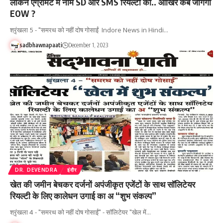
लेकिन एग्रीमेंट में नाम SD और SMS रियल्टी का.. आखिर कब जागेगा
EOW ?
श्रृंखला 5 - "समरथ को नहीं दोष गोसाईं Indore News in Hindi…
sadbhawnapaati
December 1, 2023
DR. DEVENDRA
इंदौर
खेत की जमीन बेचकर दर्जनों अपंजीकृत एजेंटों के साथ सॉलिटेयर
रियल्टी के लिए कालेधन उगाई का अ “शुभ संकल्प”
श्रृंखला 4 - "समरथ को नहीं दोष गोसाईं" - सॉलिटेयर "खेल में…