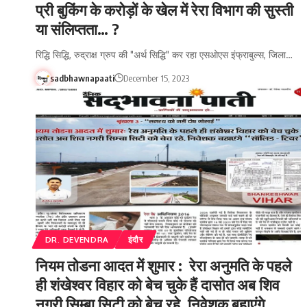
प्री बुकिंग के करोड़ों के खेल में रेरा विभाग की सुस्ती
या संलिप्तता… ?
रिद्धि सिद्धि, रुद्राक्ष ग्रुप की "अर्थ सिद्धि" कर रहा एसओएस इंफ्राबुल्स, जिला…
sadbhawnapaati
December 15, 2023
DR. DEVENDRA
इंदौर
नियम तोडना आदत में शुमार : रेरा अनुमति के पहले
ही शंखेश्वर विहार को बेच चुके हैं दासोत अब शिव
नगरी सिम्बा सिटी को बेच रहे, निवेशक बहाएंगे