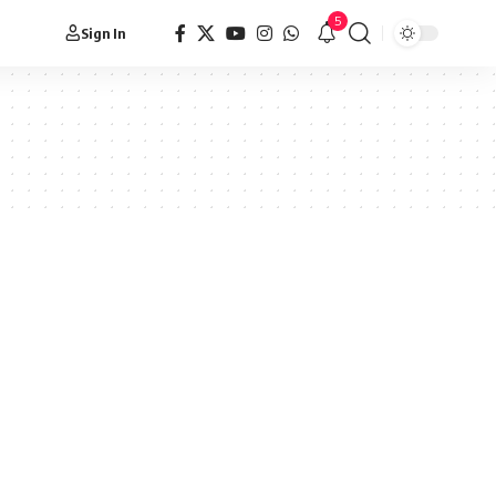
5
Sign In