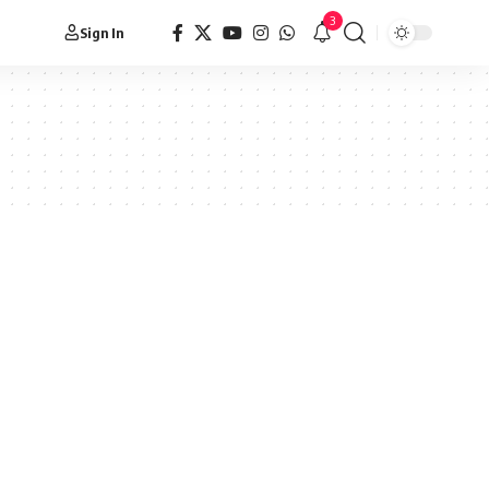
3
Sign In