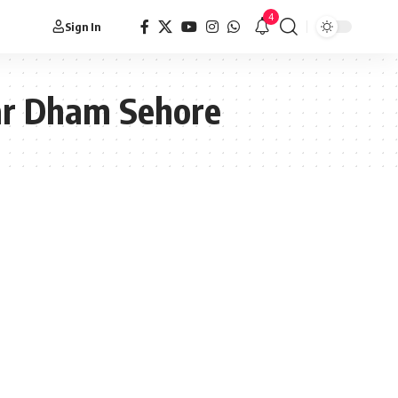
4
Sign In
ar Dham Sehore