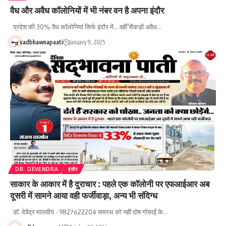
वैध और अवैध कॉलोनियों में भी नंबर वन है अपना इंदौर
प्रदेश की 30% वैध कॉलोनियां सिर्फ इंदौर में... वहीँ सैकड़ों अवैध…
sadbhawnapaati
January 9, 2025
DR. DEVENDRA
इंदौर
साकार के आकार में है दुराचार : पहले एक कॉलोनी पर एफआईआर अब
दूसरी में सामने आया वही फर्जीवाड़ा, अन्य भी संदिग्ध
डॉ. देवेंद्र मालवीय - 9827622204 समरथ को नहीं दोष गोसाईं के…