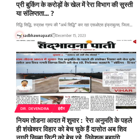
प्री बुकिंग के करोड़ों के खेल में रेरा विभाग की सुस्ती
या संलिप्तता… ?
रिद्धि सिद्धि, रुद्राक्ष ग्रुप की "अर्थ सिद्धि" कर रहा एसओएस इंफ्राबुल्स, जिला…
sadbhawnapaati
December 15, 2023
DR. DEVENDRA
इंदौर
नियम तोडना आदत में शुमार : रेरा अनुमति के पहले
ही शंखेश्वर विहार को बेच चुके हैं दासोत अब शिव
नगरी सिम्बा सिटी को बेच रहे, निवेशक बहाएंगे