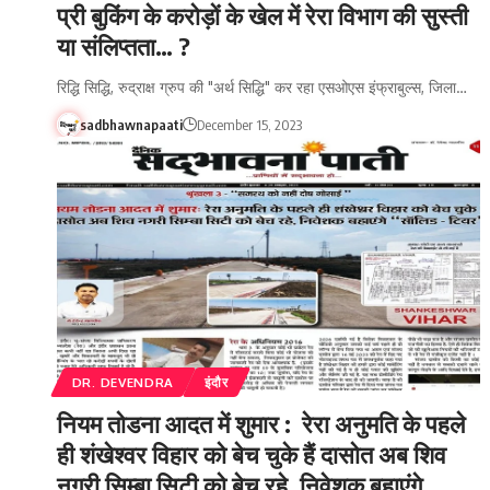
प्री बुकिंग के करोड़ों के खेल में रेरा विभाग की सुस्ती
या संलिप्तता… ?
रिद्धि सिद्धि, रुद्राक्ष ग्रुप की "अर्थ सिद्धि" कर रहा एसओएस इंफ्राबुल्स, जिला…
sadbhawnapaati
December 15, 2023
DR. DEVENDRA
इंदौर
नियम तोडना आदत में शुमार : रेरा अनुमति के पहले
ही शंखेश्वर विहार को बेच चुके हैं दासोत अब शिव
नगरी सिम्बा सिटी को बेच रहे, निवेशक बहाएंगे