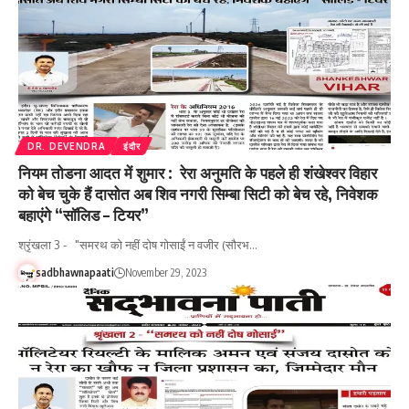
DR. DEVENDRA
इंदौर
नियम तोडना आदत में शुमार : रेरा अनुमति के पहले ही शंखेश्वर विहार
को बेच चुके हैं दासोत अब शिव नगरी सिम्बा सिटी को बेच रहे, निवेशक
बहाएंगे “सॉलिड – टियर”
श्रृंखला 3 - "समरथ को नहीं दोष गोसाईं न वजीर (सौरभ…
sadbhawnapaati
November 29, 2023