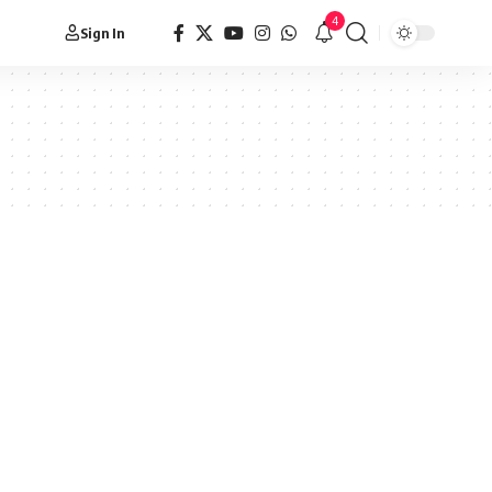
4
Sign In