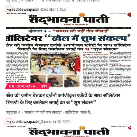
श्रृंखला 5 - "समरथ को नहीं दोष गोसाईं Indore News in Hindi…
sadbhawnapaati
December 1, 2023
DR. DEVENDRA
इंदौर
खेत की जमीन बेचकर दर्जनों अपंजीकृत एजेंटों के साथ सॉलिटेयर
रियल्टी के लिए कालेधन उगाई का अ “शुभ संकल्प”
श्रृंखला 4 - "समरथ को नहीं दोष गोसाईं" - सॉलिटेयर "खेल में…
sadbhawnapaati
November 30, 2023