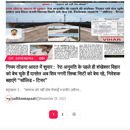
DR. DEVENDRA
इंदौर
नियम तोडना आदत में शुमार : रेरा अनुमति के पहले ही शंखेश्वर विहार
को बेच चुके हैं दासोत अब शिव नगरी सिम्बा सिटी को बेच रहे, निवेशक
बहाएंगे “सॉलिड – टियर”
श्रृंखला 3 - "समरथ को नहीं दोष गोसाईं न वजीर (सौरभ…
sadbhawnapaati
November 29, 2023
1
2