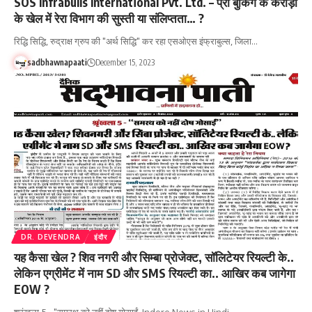
SOS Infrabulls International Pvt. Ltd. – प्री बुकिंग के करोड़ों
के खेल में रेरा विभाग की सुस्ती या संलिप्तता… ?
रिद्धि सिद्धि, रुद्राक्ष ग्रुप की "अर्थ सिद्धि" कर रहा एसओएस इंफ्राबुल्स, जिला…
sadbhawnapaati
December 15, 2023
DR. DEVENDRA
इंदौर
यह कैसा खेल ? शिव नगरी और सिम्बा प्रोजेक्ट, सॉलिटेयर रियल्टी के..
लेकिन एग्रीमेंट में नाम SD और SMS रियल्टी का.. आखिर कब जागेगा
EOW ?