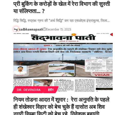
प्री बुकिंग के करोड़ों के खेल में रेरा विभाग की सुस्ती
या संलिप्तता… ?
रिद्धि सिद्धि, रुद्राक्ष ग्रुप की "अर्थ सिद्धि" कर रहा एसओएस इंफ्राबुल्स, जिला…
sadbhawnapaati
December 15, 2023
DR. DEVENDRA
इंदौर
नियम तोडना आदत में शुमार : रेरा अनुमति के पहले
ही शंखेश्वर विहार को बेच चुके हैं दासोत अब शिव
नगरी सिम्बा सिटी को बेच रहे, निवेशक बहाएंगे