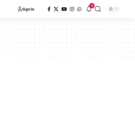
4
Sign In