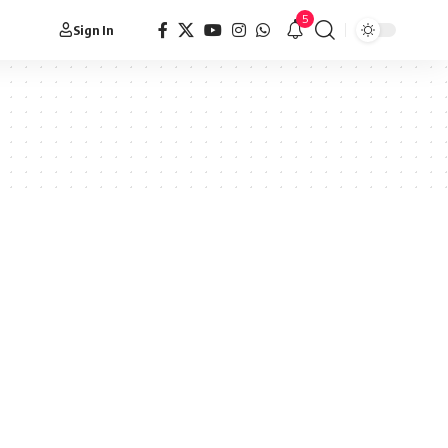
5
Sign In