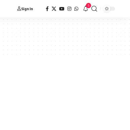
5
Sign In