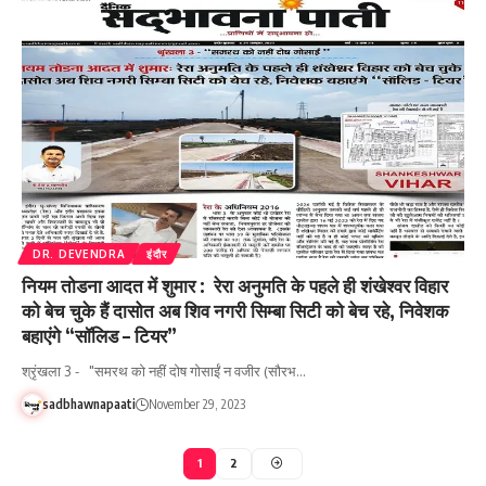
DR. DEVENDRA
इंदौर
नियम तोडना आदत में शुमार : रेरा अनुमति के पहले ही शंखेश्वर विहार
को बेच चुके हैं दासोत अब शिव नगरी सिम्बा सिटी को बेच रहे, निवेशक
बहाएंगे “सॉलिड – टियर”
श्रृंखला 3 - "समरथ को नहीं दोष गोसाईं न वजीर (सौरभ…
sadbhawnapaati
November 29, 2023
1
2