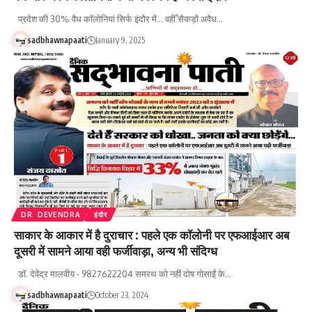
प्रदेश की 30% वैध कॉलोनियां सिर्फ इंदौर में... वहीँ सैकड़ों अवैध…
sadbhawnapaati
January 9, 2025
DR. DEVENDRA
इंदौर
साकार के आकार में है दुराचार : पहले एक कॉलोनी पर एफआईआर अब
दूसरी में सामने आया वही फर्जीवाड़ा, अन्य भी संदिग्ध
डॉ. देवेंद्र मालवीय - 9827622204 समरथ को नहीं दोष गोसाईं के…
sadbhawnapaati
October 23, 2024