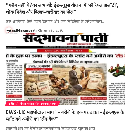
“गरीब नहीं, पेशेवर लाभार्थी: ईडब्ल्यूएस योजना में ‘सीरियल अलॉटी’,
थोक निवेश और बिल्डर–खरीदार का खेल”
कल आपने पढ़ा: कैसे 'डबल डिलाइट' और 'डमी सिंडिकेट' के जरिए माफिया…
sadbhawnapaati
January 20, 2026
इंदौर
रियल एस्टेट और इंफ्रास्ट्रक्चर
EWS-LIG महाघोटाला भाग 1 – गरीबों के हक़ पर डाका – ईडब्ल्यूएस के
प्लॉट बने अमीरों का ‘लैंड बैंक'”
डेवलपरों और डमी बेनिफिशरी बेनेफ़िशियरी सिंडिकेट का खुलासा आज