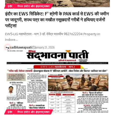
इंदौर
रियल एस्टेट और इंफ्रास्ट्रक्चर
इंदौर का EWS सिंडिकेट: F’ श्रेणी के PAN कार्ड से EWS की जमीन
पर जादूगरी, शपथ पत्र का मखौल रसूखदारों गरीबों ने हथियाए दर्जनों
प्लॉट्स!
EWS-LIG महाघोटाला - भाग 3 डॉ. देवेंद्र मालवीय 9827622204 Property in
Indore…
sadbhawnapaati
January 21, 2026
इंदौर
रियल एस्टेट और इंफ्रास्ट्रक्चर