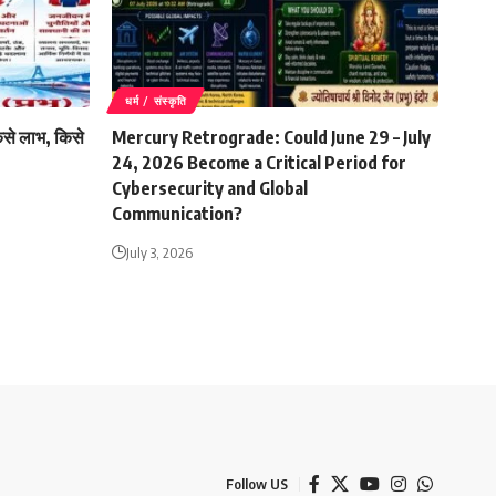
धर्म / संस्कृति
किसे लाभ, किसे
Mercury Retrograde: Could June 29 – July
24, 2026 Become a Critical Period for
Cybersecurity and Global
Communication?
July 3, 2026
Follow US