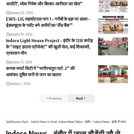
अलॉटी’, थोक निवेश और बिल्डर–खरीदार का खेल”
January 20, 2026
EWS-LIG महाघोटाला भाग 1 – गरीबों के हक़ पर डाका –
ईडब्ल्यूएस के प्लॉट बने अमीरों का ‘लैंड बैंक'”
January 19, 2026
Indore Light House Project – इंदौर के 128 करोड़
के “लाइट हाउस प्रोजेक्ट” की खुली पोल, कई शिकायतें,
प्रशासन मौन
January 15, 2026
कनक स्मार्ट सिटी में “भागीरथपुरा पार्ट-2” की
आशंका: दूषित पानी से जान का खतरा
January 1, 2026
Previous
Next
Sadbhawna Paati - Indore News in hindi, Indore News Today
>
इंदौर
>
Indore News – इंदौर में जल्द दौड़ेंगी सौ से ज्यादा नई लकदक 150 ई बसें
Indore News – इंदौर में जल्द दौड़ेंगी सौ से