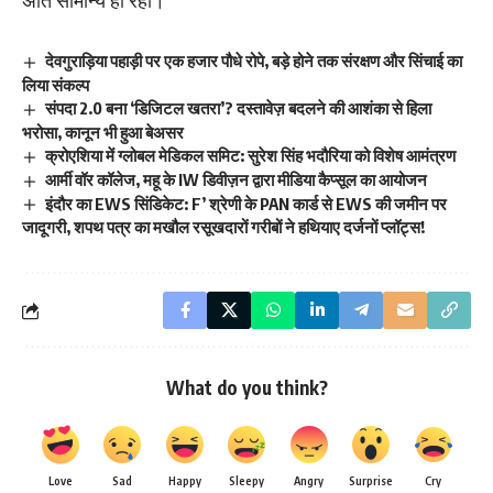
अति सामान्य ही रहा।
देवगुराड़िया पहाड़ी पर एक हजार पौधे रोपे, बड़े होने तक संरक्षण और सिंचाई का
लिया संकल्प
संपदा 2.0 बना ‘डिजिटल खतरा’? दस्तावेज़ बदलने की आशंका से हिला
भरोसा, कानून भी हुआ बेअसर
क्रोएशिया में ग्लोबल मेडिकल समिट: सुरेश सिंह भदौरिया को विशेष आमंत्रण
आर्मी वॉर कॉलेज, महू के IW डिवीज़न द्वारा मीडिया कैप्सूल का आयोजन
इंदौर का EWS सिंडिकेट: F’ श्रेणी के PAN कार्ड से EWS की जमीन पर
जादूगरी, शपथ पत्र का मखौल रसूखदारों गरीबों ने हथियाए दर्जनों प्लॉट्स!
What do you think?
Love
Sad
Happy
Sleepy
Angry
Surprise
Cry