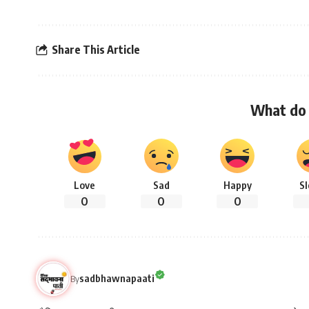
Share This Article
What do 
Love
Sad
Happy
S
0
0
0
sadbhawnapaati
By