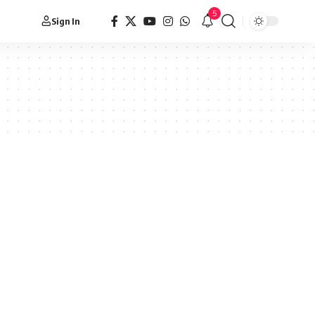
5
Sign In