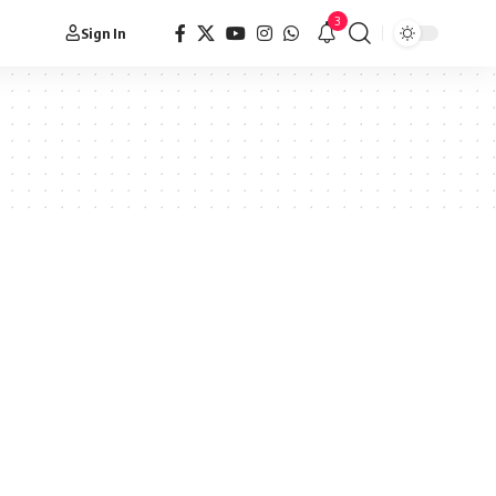
3
Sign In